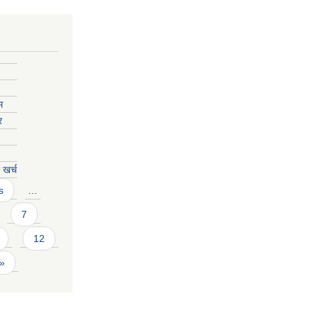
म
र
खर्च
s
…
7
12
 »