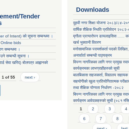
Downloads
ement/Tender
s
दुहवी नगर शिक्षा योजना २०८३/८४-२
वार्षिक शैक्षिक स्थिति प्रतिवेदन २०८२
r of Intent) को सूचना सम्बन्धमा ।
मृगौला प्रत्यारोपन डायलाइसिस ...... 
खर्च भुक्तानी विवरण
r Online bids
मनोसामाजिक परामर्शकर्ता पदको लिखित, 
ग सम्बन्धमा ।
अन्तर्वार्ता सम्बन्धी पाठ्यक्रम
ने सम्बन्धी सूचना ।
विपन्न नागरिकका लागि नगर प्रमुख स्वास
 गार्ड सेवा खरिद) बोलपत्र आह्वानको
कार्यक्रमका लाभग्राहीहरुको सूची
बालबिकास सहजकर्ता, विद्यालय सहायक र
1 of 55
next ›
सहयोगीको खुला प्रतियोगितात्मक परीक्षा
तथा शैक्षिक योग्यता निर्धारण -२०८२
बिपन्न नागरिकका लागि नगर प्रमुख स्वास
कार्यक्रम आवेदकहरुको सुची (०८१ मंस
Pages
1
2
3
4
6
7
8
next ›
last