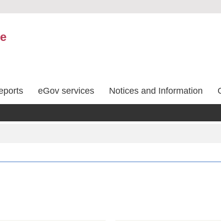
ce
eports
eGov services
Notices and Information