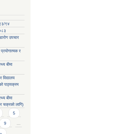
०९३/९४
-०८३
कडारोग उपचार
प्रयोगात्मक र
्थ्य बीमा
 विद्यालय
को पाठ्यक्रम
्थ्य बीमा
िर चक्रको लागि)
5
9
…
 »