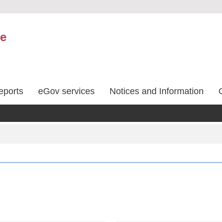
ce
eports
eGov services
Notices and Information