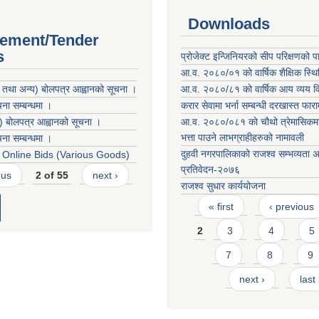
Downloads
ement/Tender
s
प्रोजेक्ट इन्जिनियरको सीप परिक्षणको प
आ.व. २०८०/०१ को वार्षिक शैक्षिक स्थि
 तथा अन्य) बोलपत्र आह्वानको सूचना ।
आ.व. २०८०/८१ को वार्षिक आय व्यय 
ा सम्बन्धमा ।
करार सेवामा भर्ना सम्बन्धी दरखास्त फार
) बोलपत्र आह्वानको सूचना ।
आ.व. २०८०/०८१ काे चौथो त्रेमासिकमा 
भत्ता पाउने लाभग्राहीहरुको नामावली
ा सम्बन्धमा ।
दुहवी नगरपालिकाको राजश्व सम्भव्यता 
or Online Bids (Various Goods)
प्रतिवेदन-२०७६
ous
2 of 55
next ›
राजश्व सुधार कार्ययोजना
Pages
« first
‹ previous
2
3
4
5
7
8
9
next ›
last