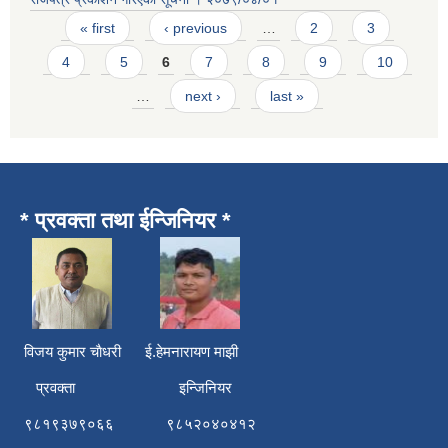
Pages
« first
‹ previous
…
2
3
4
5
6
7
8
9
10
…
next ›
last »
* प्रवक्ता तथा ईन्जिनियर *
विजय कुमार चाैधरी ई.हेमनारायण माझी
प्रवक्ता इन्जिनियर
९८१९३७९०६६ ९८५२०४०४१२