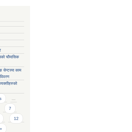
र
मको चौमासिक
िङ सेन्टरमा काम
ं विवरण
्यक्तीहरुको
s
…
7
12
 »