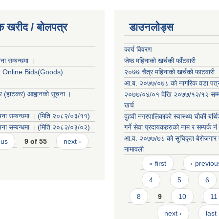
क खरीद / बोलपत्र
डाउनलोड्स
कार्य विवरण
ा सम्बन्धमा ।
जेष्ठ महिनाको खर्चकी फाँटवारी
or Online Bids(Goods)
२०७७ चैत्र महिनाको खर्चको फाटवारी
आ.ब. २०७७/०७८ काे नागरिक वडा पत्
्र (हाटकर) आह्वानको सूचना ।
२०७७/०४/०१ देखि २०७७/१२/१२ सम्
खर्च
ना सम्बन्धमा । (मिति २०८२/०३/११)
दुहवी नगरपालिकाको स्वास्थ्य चाैकी बर्थ
ना सम्बन्धमा । (मिति २०८२/०३/०२)
गर्ने सेवा प्रदायकहरुको नाम र सम्पर्क न
आ.व. २०७७/७८ को सुचिकृत बेरोजगार व
ous
9 of 55
next ›
नामावली
Pages
« first
‹ previou
4
5
6
8
9
10
11
next ›
last