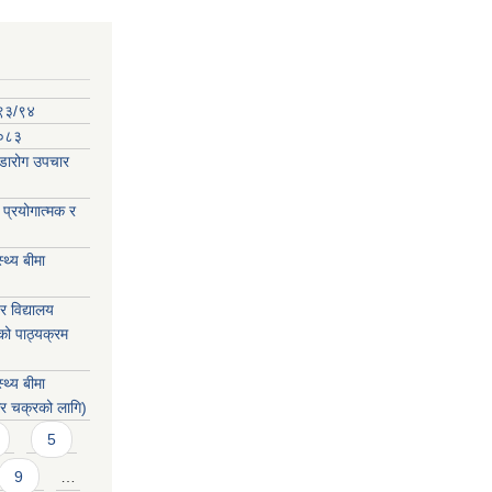
०९३/९४
-०८३
कडारोग उपचार
प्रयोगात्मक र
्थ्य बीमा
 विद्यालय
को पाठ्यक्रम
्थ्य बीमा
िर चक्रको लागि)
5
9
…