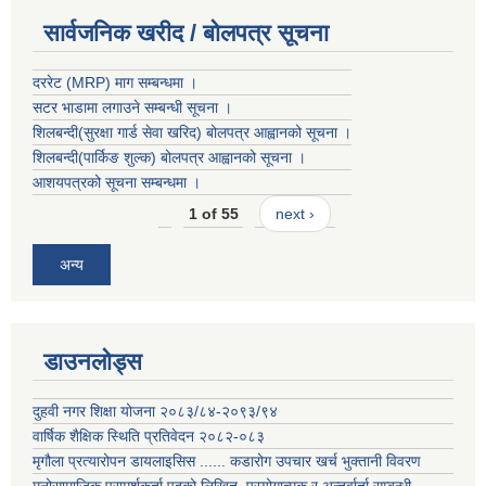
सार्वजनिक खरीद / बोलपत्र सूचना
दररेट (MRP) माग सम्बन्धमा ।
सटर भाडामा लगाउने सम्बन्धी सूचना ।
शिलबन्दी(सुरक्षा गार्ड सेवा खरिद) बोलपत्र आह्वानको सूचना ।
शिलबन्दी(पार्किङ शुल्क) बोलपत्र आह्वानको सूचना ।
आशयपत्रको सूचना सम्बन्धमा ।
1 of 55
next ›
अन्य
डाउनलोड्स
दुहवी नगर शिक्षा योजना २०८३/८४-२०९३/९४
वार्षिक शैक्षिक स्थिति प्रतिवेदन २०८२-०८३
मृगौला प्रत्यारोपन डायलाइसिस ...... कडारोग उपचार खर्च भुक्तानी विवरण
मनोसामाजिक परामर्शकर्ता पदको लिखित, प्रयोगात्मक र अन्तर्वार्ता सम्बन्धी