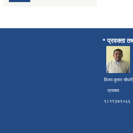
* प्रवक्ता त
विजय कुमार चाैध
प्रवक्ता
९८१९३७९०६