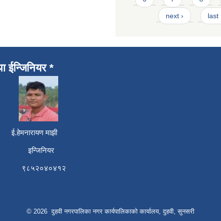
next ›
last
था ईन्जिनियर *
री ई.हेमनारायण माझी
 इन्जिनियर
६ ९८५२०४०४१२
© 2026 दुहवी नगरपालिका नगर कार्यपालिकाको कार्यालय, दुहवी, सुनसरी