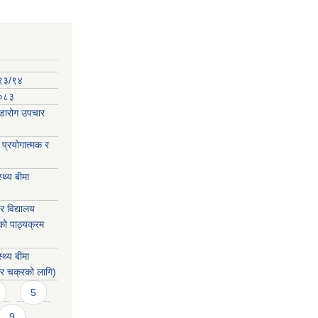
०९३/९४
-०८३
कडारोग उपचार
प्रयोगात्मक र
्थ्य बीमा
 विद्यालय
को पाठ्यक्रम
्थ्य बीमा
िर चक्रको लागि)
5
9
…