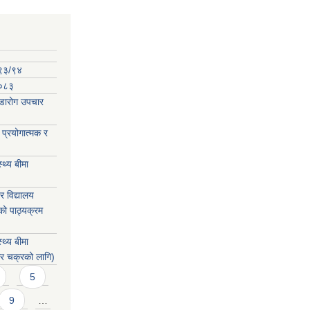
०९३/९४
-०८३
कडारोग उपचार
प्रयोगात्मक र
्थ्य बीमा
 विद्यालय
को पाठ्यक्रम
्थ्य बीमा
िर चक्रको लागि)
5
9
…