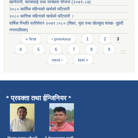
खानेपानी, सरसफाई तथा स्वच्छता योजना (२०७९-८७)
२०८० कार्तिक महिनाको खर्चको फाँटवारी
२०८० कात्तिक महिनाको खर्चको फाँटवारी ।
वार्षिक स्थिति प्रतिवेदन २०७९।०८० (शिक्षा, युवा तथा खेलकुद शाखा- दुहवी
नगरपालिका)
Pages
« first
‹ previous
1
2
3
4
5
6
7
8
9
…
next ›
last »
* प्रवक्ता तथा ईन्जिनियर *