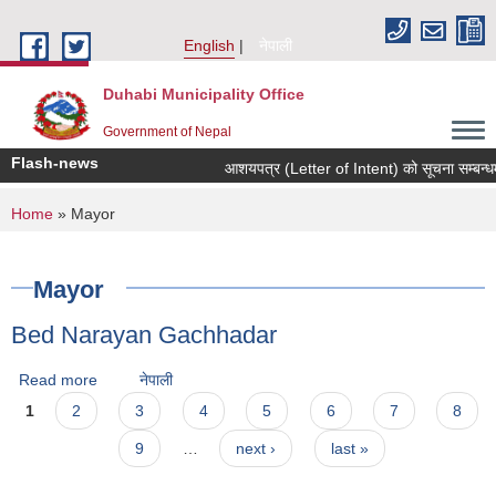
Skip to main content
English
नेपाली
Duhabi Municipality Office
Government of Nepal
Flash-news
आशयपत्र (Letter of Intent) को सूचना सम्बन्धम
You are here
Home
» Mayor
Mayor
Bed Narayan Gachhadar
Read more
about Bed Narayan Gachhadar
नेपाली
Pages
1
2
3
4
5
6
7
8
9
…
next ›
last »