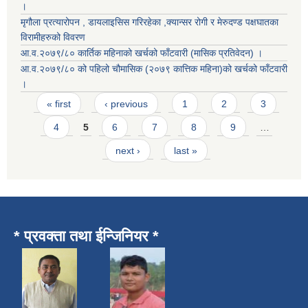
।
मृगौला प्रत्यारोपन , डायलाइसिस गरिरहेका ,क्यान्सर रोगी र मेरुदण्ड पक्षघातका
विरामीहरुको विवरण
आ.व.२०७९/८० कार्तिक महिनाको खर्चको फाँटवारी (मासिक प्रतिवेदन) ।
आ.व.२०७९/८० को पहिलो चौमासिक (२०७९ कात्तिक महिना)को खर्चको फाँटवारी
।
Pages
« first
‹ previous
1
2
3
4
5
6
7
8
9
…
next ›
last »
* प्रवक्ता तथा ईन्जिनियर *