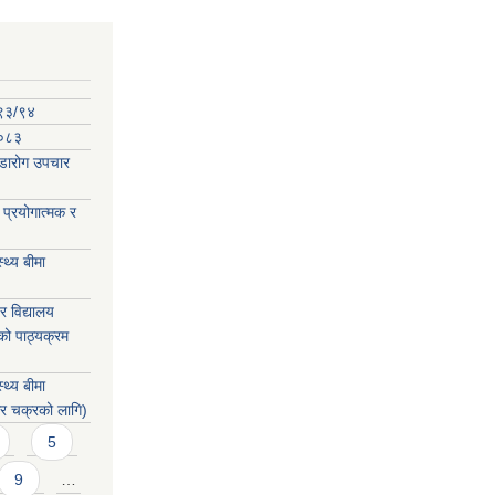
०९३/९४
-०८३
कडारोग उपचार
प्रयोगात्मक र
्थ्य बीमा
 विद्यालय
को पाठ्यक्रम
्थ्य बीमा
िर चक्रको लागि)
5
9
…