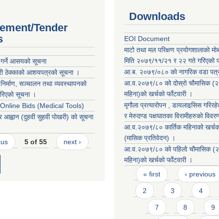
Downloads
ement/Tender
s
EOI Document
माटो तथा मल परिक्षण प्रयोगशालाको मो
मिति २०७९/११/२१ र २२ गते गरिएको पर
 गर्ने आसयको सूचना
आ.ब. २०७९/०८० काे नागरिक वडा पत्
खरी ठेक्काको आशयपत्रको सूचना ।
आ.व.२०७९/८० को दोस्रो चौमासिक (२
निर्माण, सञ्चालन तथा व्यवस्थापनको
महिना)को खर्चको फाँटवारी ।
रिएको सूचना ।
मृगौला प्रत्यारोपन , डायलाइसिस गरिरहेक
r Online Bids (Medical Tools)
र मेरुदण्ड पक्षघातका विरामीहरुको विवर
र आह्वान (दुहवी सुहवी पोखरी) को सूचना
आ.व.२०७९/८० कार्तिक महिनाको खर्चको
(मासिक प्रतिवेदन) ।
ous
5 of 55
next ›
आ.व.२०७९/८० को पहिलो चौमासिक (२
महिना)को खर्चको फाँटवारी ।
Pages
« first
‹ previous
2
3
4
7
8
9