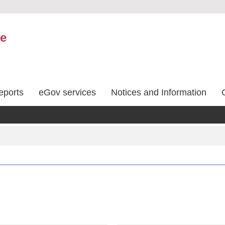
ce
eports
eGov services
Notices and Information