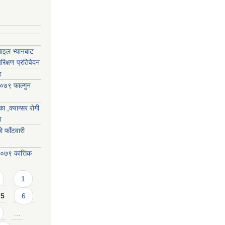
बाइल भ्यानबाट
िक्षण प्रतिवेदन
र
०७९ फाल्गुन
ा ,क्यान्सर रोगी
ण
 फाँटवारी
०७९ कात्तिक
1
5
6
…