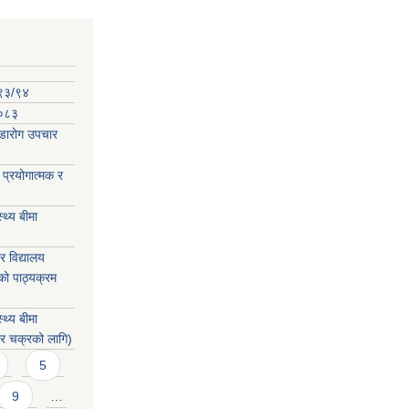
०९३/९४
-०८३
कडारोग उपचार
प्रयोगात्मक र
्थ्य बीमा
 विद्यालय
को पाठ्यक्रम
्थ्य बीमा
िर चक्रको लागि)
5
9
…