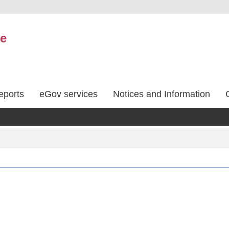
ce
eports
eGov services
Notices and Information