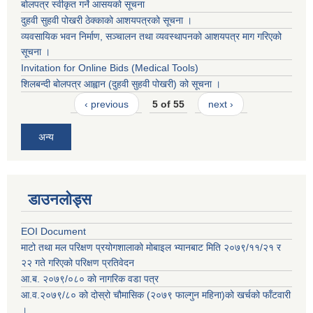
बोलपत्र स्वीकृत गर्ने आसयको सूचना
दुहवी सुहवी पोखरी ठेक्काको आशयपत्रको सूचना ।
व्यवसायिक भवन निर्माण, सञ्चालन तथा व्यवस्थापनको आशयपत्र माग गरिएको
सूचना ।
Invitation for Online Bids (Medical Tools)
शिलबन्दी बोलपत्र आह्वान (दुहवी सुहवी पोखरी) को सूचना ।
‹ previous
5 of 55
next ›
अन्य
डाउनलोड्स
EOI Document
माटो तथा मल परिक्षण प्रयोगशालाको मोबाइल भ्यानबाट मिति २०७९/११/२१ र
२२ गते गरिएको परिक्षण प्रतिवेदन
आ.ब. २०७९/०८० काे नागरिक वडा पत्र
आ.व.२०७९/८० को दोस्रो चौमासिक (२०७९ फाल्गुन महिना)को खर्चको फाँटवारी
।