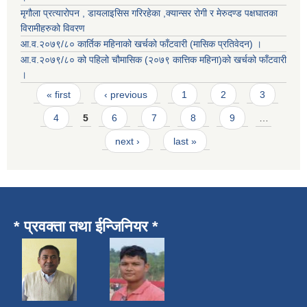
मृगौला प्रत्यारोपन , डायलाइसिस गरिरहेका ,क्यान्सर रोगी र मेरुदण्ड पक्षघातका
विरामीहरुको विवरण
आ.व.२०७९/८० कार्तिक महिनाको खर्चको फाँटवारी (मासिक प्रतिवेदन) ।
आ.व.२०७९/८० को पहिलो चौमासिक (२०७९ कात्तिक महिना)को खर्चको फाँटवारी
।
Pages
« first
‹ previous
1
2
3
4
5
6
7
8
9
…
next ›
last »
* प्रवक्ता तथा ईन्जिनियर *