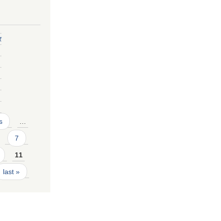
र
s
…
7
11
last »