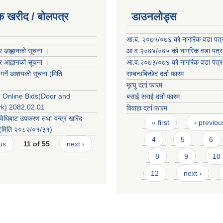
क खरीद / बोलपत्र
डाउनलोड्स
आ.ब. २०७५/०७६ काे नागरिक वडा पत्
र आह्वानको सूचना ।
आ.व.२०७४/०७५ को नागरिक वडा पत्र
र आह्वानको सूचना ।
आ.व.२०७३/०७४ को नागरिक वडा पत्र
 गर्ने आशयको सूचना (मिति
सम्बन्धबिच्छेद दर्ता फारम
मृत्यु दर्ता फारम
or Online Bids(Door and
बसाई सराई दर्ता फारम
k) 2082.02.01
विवाहा दर्ता फारम
Pages
विधिबाट उपकरण तथा यन्त्र खरिद
« first
‹ previou
 ! (मिति २०८२/०१/३१)
4
5
6
us
11 of 55
next ›
8
9
10
12
next ›