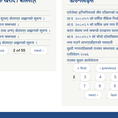
क खरीद / बोलपत्र
डाउनलोड्स
प्रोजेक्ट इन्जिनियरको सीप परिक्षणको प
ङ शुल्क) बोलपत्र आह्वानको सूचना ।
आ.व. २०८०/०१ को वार्षिक शैक्षिक स्थि
ा सम्बन्धमा ।
आ.व. २०८०/८१ को वार्षिक आय व्यय 
 तथा अन्य) बोलपत्र आह्वानको सूचना ।
करार सेवामा भर्ना सम्बन्धी दरखास्त फार
ा सम्बन्धमा ।
आ.व. २०८०/०८१ काे चौथो त्रेमासिकमा 
भत्ता पाउने लाभग्राहीहरुको नामावली
) बोलपत्र आह्वानको सूचना ।
दुहवी नगरपालिकाको राजश्व सम्भव्यता 
ous
2 of 55
next ›
प्रतिवेदन-२०७६
राजश्व सुधार कार्ययोजना
Pages
« first
‹ previous
2
3
4
5
7
8
9
next ›
last