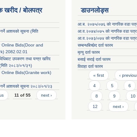
क खरीद / बोलपत्र
डाउनलोड्स
आ.ब. २०७५/०७६ काे नागरिक वडा पत्
 गर्ने आशयको सूचना (मिति
आ.व.२०७४/०७५ को नागरिक वडा पत्र
आ.व.२०७३/०७४ को नागरिक वडा पत्र
or Online Bids(Door and
सम्बन्धबिच्छेद दर्ता फारम
k) 2082.02.01
मृत्यु दर्ता फारम
विधिबाट उपकरण तथा यन्त्र खरिद
बसाई सराई दर्ता फारम
 ! (मिति २०८२/०१/३१)
विवाहा दर्ता फारम
Pages
r Online Bids(Granite work)
« first
‹ previou
4
5
6
त गर्ने आशयको सूचना २०८२/०१/२३
us
11 of 55
next ›
8
9
10
12
next ›