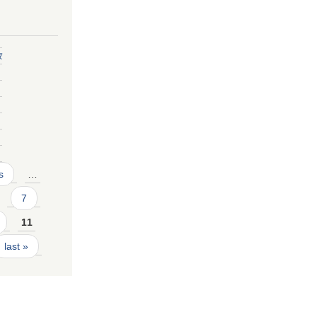
र
s
…
7
11
last »