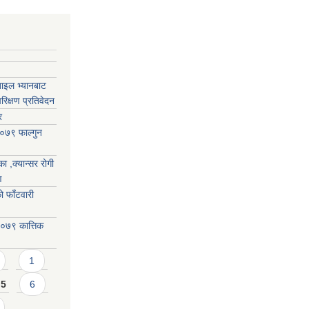
बाइल भ्यानबाट
िक्षण प्रतिवेदन
र
०७९ फाल्गुन
ा ,क्यान्सर रोगी
ण
 फाँटवारी
०७९ कात्तिक
1
5
6
…