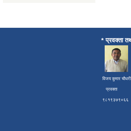
* प्रवक्ता त
विजय कुमार चाैध
प्रवक्ता
९८१९३७९०६