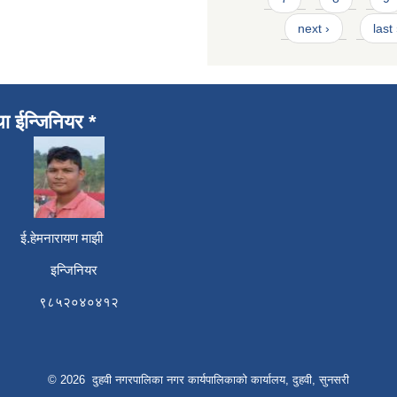
next ›
last
था ईन्जिनियर *
री ई.हेमनारायण माझी
 इन्जिनियर
६ ९८५२०४०४१२
© 2026 दुहवी नगरपालिका नगर कार्यपालिकाको कार्यालय, दुहवी, सुनसरी