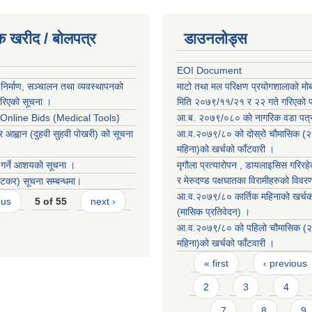
क खरीद / बोलपत्र
डाउनलोड्स
EOI Document
निर्माण, सञ्चालन तथा व्यवस्थापनको
माटो तथा मल परिक्षण प्रयोगशालाको मो
रिएको सूचना ।
मिति २०७९/११/२१ र २२ गते गरिएको पर
r Online Bids (Medical Tools)
आ.ब. २०७९/०८० काे नागरिक वडा पत्
र आह्वान (दुहवी सुहवी पोखरी) को सूचना
आ.व.२०७९/८० को दोस्रो चौमासिक (२
महिना)को खर्चको फाँटवारी ।
 गर्ने आशयको सूचना ।
मृगौला प्रत्यारोपन , डायलाइसिस गरिरहेक
र मेरुदण्ड पक्षघातका विरामीहरुको विवर
कर) सूचना सम्बन्धमा।
आ.व.२०७९/८० कार्तिक महिनाको खर्चको
ous
5 of 55
next ›
(मासिक प्रतिवेदन) ।
आ.व.२०७९/८० को पहिलो चौमासिक (२
महिना)को खर्चको फाँटवारी ।
Pages
« first
‹ previous
2
3
4
7
8
9