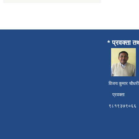
* प्रवक्ता त
विजय कुमार चाैध
प्रवक्ता
९८१९३७९०६