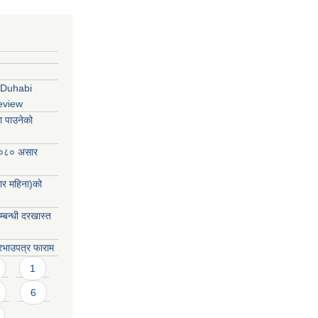
 Duhabi
review
ा पाउनेको
२०८० असार
र महिना)को
म्बन्धी दरखास्त
दरभाउपत्र फाराम
1
6
…