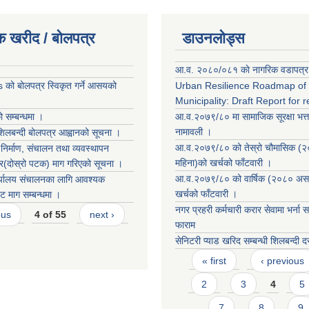
क खरीद / बोलपत्र
डाउनलोड्स
आ.व. २०८०/०८१ काे नागरिक वडापत्र
को बोलपत्र स्विकृत गर्ने आसयको
Urban Resilience Roadmap of
Municipality: Draft Report for 
ो सम्बन्धमा ।
आ.व.२०७९/८० मा सामाजिक सूरक्षा भत्त
नामावली ।
शिलबन्दी बोलपत्र आह्वानको सूचना ।
आ.व.२०७९/८० को तेस्रो चौमासिक (
िर्माण, संचालन तथा व्यवस्थापन
महिना)को खर्चको फाँटवारी ।
्र(दोस्रो पटक) माग गरिएको सूचना ।
आ.व.२०७९/८० को वार्षिक (२०८० असा
्यालय संचालनका लागि आवश्यक
खर्चको फाँटवारी ।
ट माग सम्बन्धमा ।
नगर प्रहरी कर्मचारी करार सेवामा भर्ना स
ous
4 of 55
next ›
फाराम
सेनिटरी प्याड खरिद सम्बन्धी शिलबन्दी 
Pages
« first
‹ previous
2
3
4
5
7
8
9