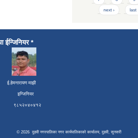
next ›
last
था ईन्जिनियर *
री ई.हेमनारायण माझी
 इन्जिनियर
६ ९८५२०४०४१२
© 2026 दुहवी नगरपालिका नगर कार्यपालिकाको कार्यालय, दुहवी, सुनसरी