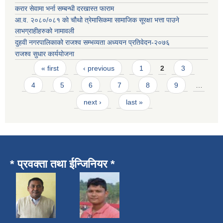
करार सेवामा भर्ना सम्बन्धी दरखास्त फाराम
आ.व. २०८०/०८१ काे चौथो त्रेमासिकमा सामाजिक सूरक्षा भत्ता पाउने
लाभग्राहीहरुको नामावली
दुहवी नगरपालिकाको राजश्व सम्भव्यता अध्ययन प्रतिवेदन-२०७६
राजश्व सुधार कार्ययोजना
Pages
« first
‹ previous
1
2
3
4
5
6
7
8
9
…
next ›
last »
* प्रवक्ता तथा ईन्जिनियर *