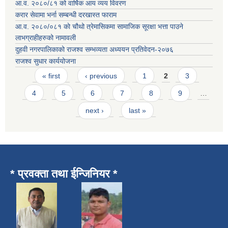
आ.व. २०८०/८१ को वार्षिक आय व्यय विवरण
करार सेवामा भर्ना सम्बन्धी दरखास्त फाराम
आ.व. २०८०/०८१ काे चौथो त्रेमासिकमा सामाजिक सूरक्षा भत्ता पाउने
लाभग्राहीहरुको नामावली
दुहवी नगरपालिकाको राजश्व सम्भव्यता अध्ययन प्रतिवेदन-२०७६
राजश्व सुधार कार्ययोजना
Pages
« first
‹ previous
1
2
3
4
5
6
7
8
9
…
next ›
last »
* प्रवक्ता तथा ईन्जिनियर *