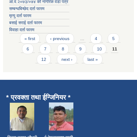
आ.व.२०७३/०७४ को नागरिक वडा पत्र
सम्बन्धबिच्छेद दर्ता फारम
मृत्यु दर्ता फारम
बसाई सराई दर्ता फारम
विवाहा दर्ता फारम
Pages
« first
‹ previous
…
4
5
6
7
8
9
10
11
12
next ›
last »
* प्रवक्ता तथा ईन्जिनियर *