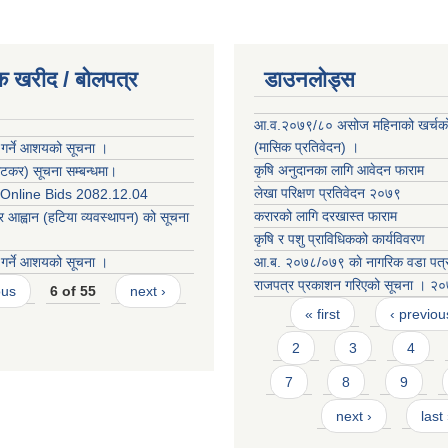
क खरीद / बोलपत्र
डाउनलोड्स
आ.व.२०७९/८० असोज महिनाको खर्चको 
(मासिक प्रतिवेदन) ।
 गर्ने आशयको सूचना ।
कृषि अनुदानका लागि आवेदन फाराम
कर) सूचना सम्बन्धमा।
लेखा परिक्षण प्रतिवेदन २०७९
r Online Bids 2082.12.04
करारको लाग‍ि दरखास्त फाराम
र आह्वान (हटिया व्यवस्थापन) को सूचना
कृषि र पशु प्राविधिकको कार्यविवरण
 गर्ने आशयको सूचना ।
आ.ब. २०७८/०७९ काे नागरिक वडा पत्
राजपत्र प्रकाशन गरिएको सूचना । २
ous
6 of 55
next ›
Pages
« first
‹ previou
2
3
4
7
8
9
next ›
last