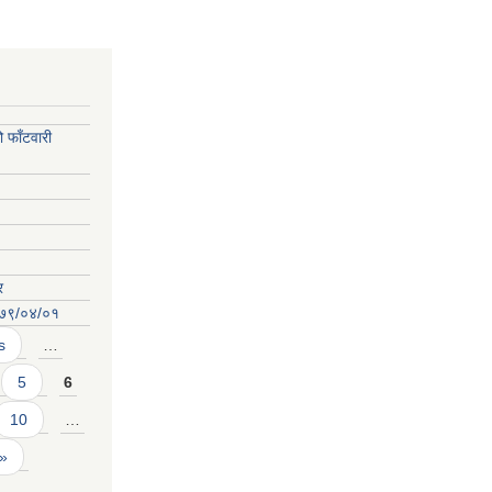
फाँटवारी
र
०७९/०४/०१
s
…
5
6
10
…
 »