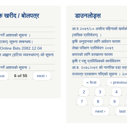
क खरीद / बोलपत्र
डाउनलोड्स
आ.व.२०७९/८० असोज महिनाको खर्चको 
(मासिक प्रतिवेदन) ।
 गर्ने आशयको सूचना ।
कृषि अनुदानका लागि आवेदन फाराम
कर) सूचना सम्बन्धमा।
लेखा परिक्षण प्रतिवेदन २०७९
r Online Bids 2082.12.04
करारको लाग‍ि दरखास्त फाराम
र आह्वान (हटिया व्यवस्थापन) को सूचना
कृषि र पशु प्राविधिकको कार्यविवरण
 गर्ने आशयको सूचना ।
आ.ब. २०७८/०७९ काे नागरिक वडा पत्
राजपत्र प्रकाशन गरिएको सूचना । २
ous
6 of 55
next ›
Pages
« first
‹ previou
2
3
4
7
8
9
next ›
last