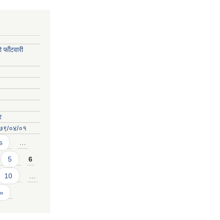
फाँटवारी
र
०७९/०४/०१
s
…
5
6
10
…
 »