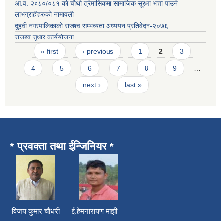
आ.व. २०८०/०८१ काे चौथो त्रेमासिकमा सामाजिक सूरक्षा भत्ता पाउने
लाभग्राहीहरुको नामावली
दुहवी नगरपालिकाको राजश्व सम्भव्यता अध्ययन प्रतिवेदन-२०७६
राजश्व सुधार कार्ययोजना
Pages
« first
‹ previous
1
2
3
4
5
6
7
8
9
…
next ›
last »
* प्रवक्ता तथा ईन्जिनियर *
विजय कुमार चाैधरी ई.हेमनारायण माझी