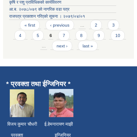
कृषि र पशु प्राविधिकको कार्यविवरण
आ.ब. २०७८/०७९ काे नागरिक वडा पत्र
राजपत्र प्रकाशन गरिएको सूचना । २०७९/०४/०१
Pages
« first
‹ previous
…
2
3
4
5
6
7
8
9
10
…
next ›
last »
* प्रवक्ता तथा ईन्जिनियर *
विजय कुमार चाैधरी ई.हेमनारायण माझी
प्रवक्ता इन्जिनियर