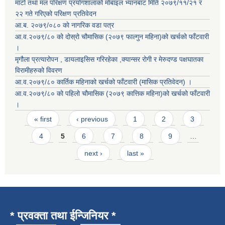
माटो तथा मल परिक्षण प्रयोगशालाको मोबाइल भ्यानबाट मिति २०७९/११/२१ र
२२ गते गरिएको परिक्षण प्रतिवेदन
आ.ब. २०७९/०८० काे नागरिक वडा पत्र
आ.व.२०७९/८० को दोस्रो चौमासिक (२०७९ फाल्गुन महिना)को खर्चको फाँटवारी
।
मृगौला प्रत्यारोपन , डायलाइसिस गरिरहेका ,क्यान्सर रोगी र मेरुदण्ड पक्षघातका
विरामीहरुको विवरण
आ.व.२०७९/८० कार्तिक महिनाको खर्चको फाँटवारी (मासिक प्रतिवेदन) ।
आ.व.२०७९/८० को पहिलो चौमासिक (२०७९ कात्तिक महिना)को खर्चको फाँटवारी
।
Pages
« first
‹ previous
1
2
3
4
5
6
7
8
9
…
next ›
last »
* प्रवक्ता तथा ईन्जिनियर *