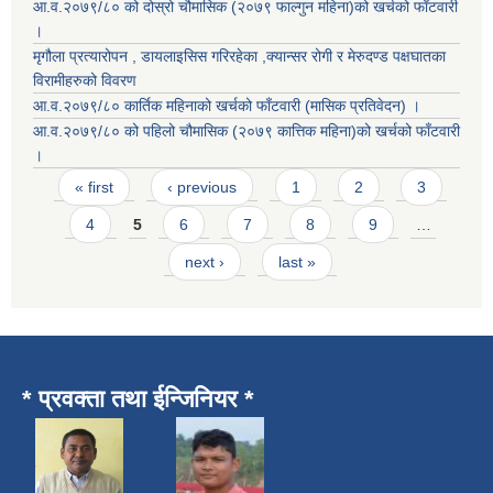
आ.व.२०७९/८० को दोस्रो चौमासिक (२०७९ फाल्गुन महिना)को खर्चको फाँटवारी
।
मृगौला प्रत्यारोपन , डायलाइसिस गरिरहेका ,क्यान्सर रोगी र मेरुदण्ड पक्षघातका
विरामीहरुको विवरण
आ.व.२०७९/८० कार्तिक महिनाको खर्चको फाँटवारी (मासिक प्रतिवेदन) ।
आ.व.२०७९/८० को पहिलो चौमासिक (२०७९ कात्तिक महिना)को खर्चको फाँटवारी
।
Pages
« first
‹ previous
1
2
3
4
5
6
7
8
9
…
next ›
last »
* प्रवक्ता तथा ईन्जिनियर *