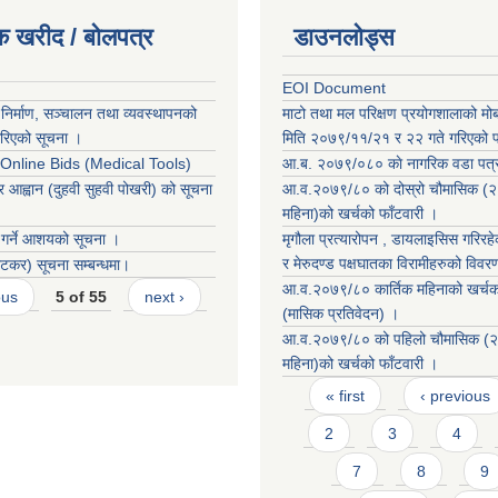
क खरीद / बोलपत्र
डाउनलोड्स
EOI Document
निर्माण, सञ्चालन तथा व्यवस्थापनको
माटो तथा मल परिक्षण प्रयोगशालाको मो
रिएको सूचना ।
मिति २०७९/११/२१ र २२ गते गरिएको पर
r Online Bids (Medical Tools)
आ.ब. २०७९/०८० काे नागरिक वडा पत्
र आह्वान (दुहवी सुहवी पोखरी) को सूचना
आ.व.२०७९/८० को दोस्रो चौमासिक (२
महिना)को खर्चको फाँटवारी ।
 गर्ने आशयको सूचना ।
मृगौला प्रत्यारोपन , डायलाइसिस गरिरहेक
र मेरुदण्ड पक्षघातका विरामीहरुको विवर
कर) सूचना सम्बन्धमा।
आ.व.२०७९/८० कार्तिक महिनाको खर्चको
ous
5 of 55
next ›
(मासिक प्रतिवेदन) ।
आ.व.२०७९/८० को पहिलो चौमासिक (२
महिना)को खर्चको फाँटवारी ।
Pages
« first
‹ previous
2
3
4
7
8
9