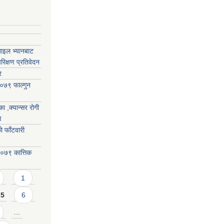
बाइल भ्यानबाट
िक्षण प्रतिवेदन
र
०७९ फाल्गुन
ा ,क्यान्सर रोगी
ण
 फाँटवारी
०७९ कात्तिक
1
5
6
…