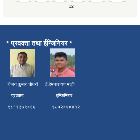
12
* प्रवक्ता तथा ईन्जिनियर *
विजय कुमार चाैधरी ई.हेमनारायण माझी
प्रवक्ता इन्जिनियर
९८१९३७९०६६ ९८५२०४०४१२