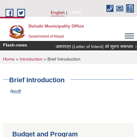
Skip to main content
English
नेपाली
Duhabi Municipality Office
Government of Nepal
Flash-news
आशयपत्र (Letter of Intent) को सूचना सम्बन्धमा ।
You are here
Home
»
Introduction
» Brief Introduction
Brief Introduction
नेपाली
Budget and Program