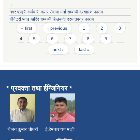
।
नगर प्रहरी कर्मचारी करार सेवामा भर्ना सम्बन्धी दरखास्त फाराम
सेनिटरी प्याड खरिद सम्बन्धी शिलबन्दी दरभाउपत्र फाराम
Pages
« first
‹ previous
1
2
3
4
5
6
7
8
9
…
next ›
last »
* प्रवक्ता तथा ईन्जिनियर *
विजय कुमार चाैधरी ई.हेमनारायण माझी