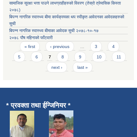
सामाजिक सूरक्षा भत्ता पाउने लाभग्राहीहरुको विवरण (तेस्रो त्रेमासिक किस्ता
२०७८)
बिपन्न नागरिक स्वास्थ्य बीमा कार्यक्रमका थप स्वीकृत आवेदनका आवेदकहरुको
सुची
बिपन्न नागरिक स्वास्थ्य बीमाका आवेदक सुची २०७८-१०-१७
२०७८ पौष महिनाको फाँटवारी
Pages
« first
‹ previous
…
3
4
5
6
7
8
9
10
11
next ›
last »
* प्रवक्ता तथा ईन्जिनियर *