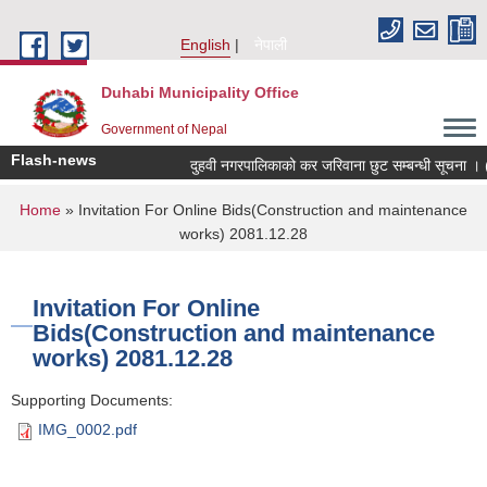
Skip to main content
English
नेपाली
Duhabi Municipality Office
Government of Nepal
Flash-news
दुहवी नगरपालिकाको कर जरिवाना छुट सम्बन्धी सूचना ।
You are here
Home
» Invitation For Online Bids(Construction and maintenance
works) 2081.12.28
Invitation For Online
Bids(Construction and maintenance
works) 2081.12.28
Supporting Documents:
IMG_0002.pdf