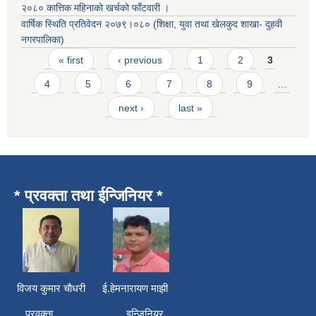
२०८० कात्तिक महिनाको खर्चको फाँटवारी ।
वार्षिक स्थिति प्रतिवेदन २०७९।०८० (शिक्षा, युवा तथा खेलकुद शाखा- दुहवी
नगरपालिका)
Pages
« first
‹ previous
1
2
3
4
5
6
7
8
9
…
next ›
last »
* प्रवक्ता तथा ईन्जिनियर *
विजय कुमार चाैधरी ई.हेमनारायण माझी
प्रवक्ता इन्जिनियर