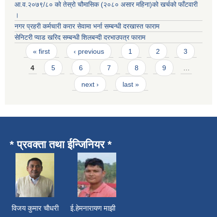
आ.व.२०७९/८० को तेस्रो चौमासिक (२०८० असार महिना)को खर्चको फाँटवारी
।
नगर प्रहरी कर्मचारी करार सेवामा भर्ना सम्बन्धी दरखास्त फाराम
सेनिटरी प्याड खरिद सम्बन्धी शिलबन्दी दरभाउपत्र फाराम
Pages
« first
‹ previous
1
2
3
4
5
6
7
8
9
…
next ›
last »
* प्रवक्ता तथा ईन्जिनियर *
विजय कुमार चाैधरी ई.हेमनारायण माझी