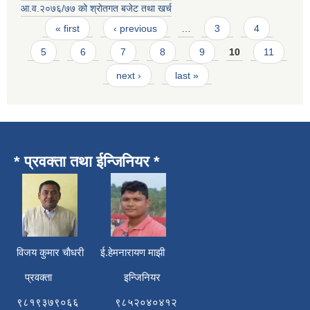
आ.व.२०७६/७७ को श्रोतगत बजेट तथा खर्च
Pages
« first
‹ previous
…
3
4
5
6
7
8
9
10
11
next ›
last »
* प्रवक्ता तथा ईन्जिनियर *
विजय कुमार चाैधरी ई.हेमनारायण माझी
प्रवक्ता इन्जिनियर
९८१९३७९०६६ ९८५२०४०४१२