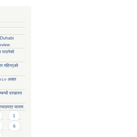
 Duhabi
review
ा पाउनेको
र महिना)को
२०८० असार
म्बन्धी दरखास्त
दरभाउपत्र फाराम
1
6
…