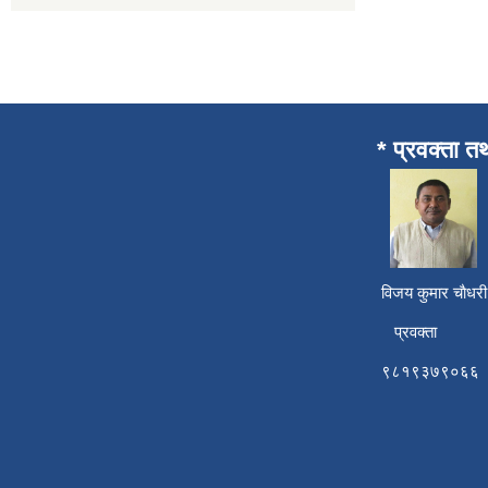
* प्रवक्ता त
विजय कुमार चाैध
प्रवक्ता
९८१९३७९०६