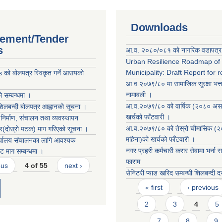
Downloads
ement/Tender
s
आ.व. २०८०/०८१ काे नागरिक वडापत्र
Urban Resilience Roadmap of
Municipality: Draft Report for 
को बोलपत्र स्विकृत गर्ने आसयको
आ.व.२०७९/८० मा सामाजिक सूरक्षा भत्त
नामावली ।
ो सम्बन्धमा ।
आ.व.२०७९/८० को वार्षिक (२०८० असा
शिलबन्दी बोलपत्र आह्वानको सूचना ।
खर्चको फाँटवारी ।
िर्माण, संचालन तथा व्यवस्थापन
आ.व.२०७९/८० को तेस्रो चौमासिक (
्र(दोस्रो पटक) माग गरिएको सूचना ।
महिना)को खर्चको फाँटवारी ।
्यालय संचालनका लागि आवश्यक
नगर प्रहरी कर्मचारी करार सेवामा भर्ना स
ट माग सम्बन्धमा ।
फाराम
ous
4 of 55
next ›
सेनिटरी प्याड खरिद सम्बन्धी शिलबन्दी 
Pages
« first
‹ previous
2
3
4
5
7
8
9