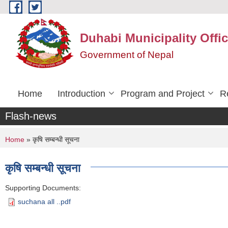
Skip to main content
Duhabi Municipality Offi
Government of Nepal
Home
Introduction
Program and Project
R
Flash-news
You are here
Home
» कृषि सम्बन्धी सूचना
कृषि सम्बन्धी सूचना
Supporting Documents:
suchana all ..pdf