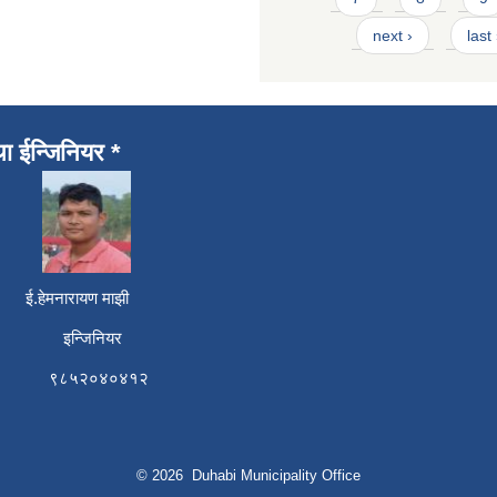
next ›
last
था ईन्जिनियर *
री ई.हेमनारायण माझी
 इन्जिनियर
६ ९८५२०४०४१२
© 2026 Duhabi Municipality Office