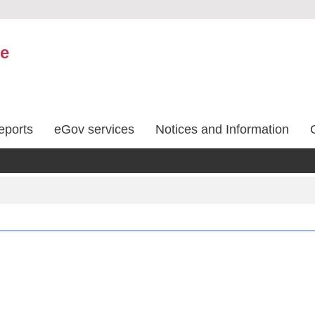
ce
eports
eGov services
Notices and Information